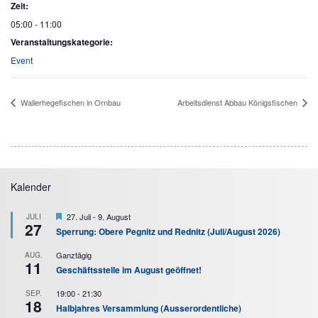
Zeit:
05:00 - 11:00
Veranstaltungskategorie:
Event
Wallerhegefischen in Ornbau
Arbeitsdienst Abbau Königsfischen
Kalender
Hervorgehoben
27. Juli
-
9. August
JULI
27
Sperrung: Obere Pegnitz und Rednitz (Juli/August 2026)
Ganztägig
AUG.
11
Geschäftsstelle im August geöffnet!
19:00
-
21:30
SEP.
18
Halbjahres Versammlung (Ausserordentliche)