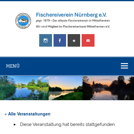
Zum
Inhalt
springen
Fischereiverei
gegr.
Nürnberg
1879
–
e.V.
Der
älteste
MENÜ
Fischereiverein
in
Mittelfranken!
« Alle Veranstaltungen
Diese Veranstaltung hat bereits stattgefunden.