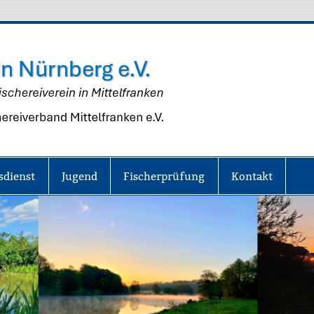
Fisch
Nürn
e.V.
sdienst
Jugend
Fischerprüfung
Kontakt