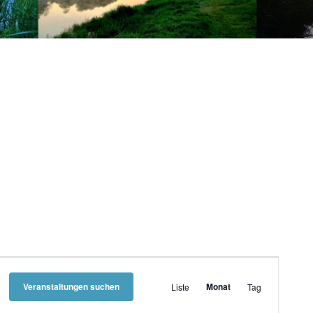
V
e
Veranstaltungen suchen
Monat
Liste
Tag
r
a