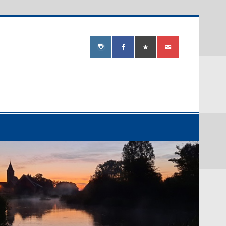
ereiverein
berg