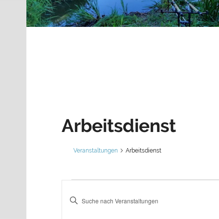
Arbeitsdienst
Veranstaltungen
Arbeitsdienst
V
B
e
Veranstaltungen
i