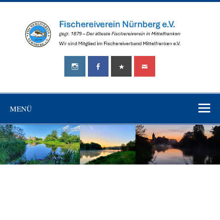
Zum
Inhalt
springen
Fischereiverein
gegr.
Nürnberg
1879
–
e.V.
Der
älteste
MENÜ
Fischereiverein
in
Mittelfranken!