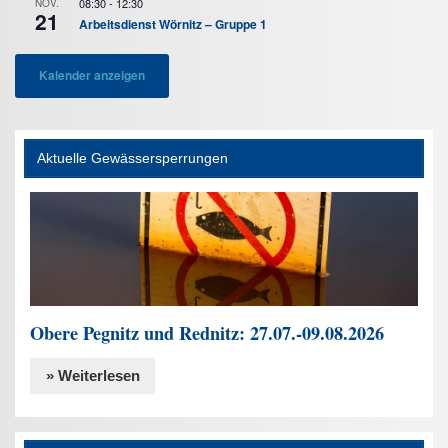
08:30
-
12:30
NOV.
e
21
Arbeitsdienst Wörnitz – Gruppe 1
n
,
Kalender anzeigen
N
a
v
Aktuelle Gewässersperrungen
i
g
a
t
i
o
Obere Pegnitz und Rednitz: 27.07.-09.08.2026
n
» Weiterlesen