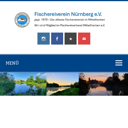
Zum
Inhalt
springen
Fischereiverei
gegr.
Nürnberg
1879
–
e.V.
Der
älteste
MENÜ
Fischereiverein
in
Mittelfranken!