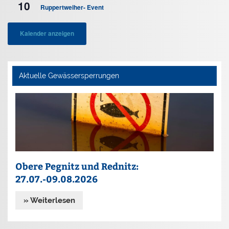
n
10
c
Ruppertweiher- Event
h
Kalender anzeigen
t
e
n
,
Aktuelle Gewässersperrungen
N
a
v
i
g
a
Obere Pegnitz und Rednitz:
t
27.07.-09.08.2026
i
o
» Weiterlesen
n